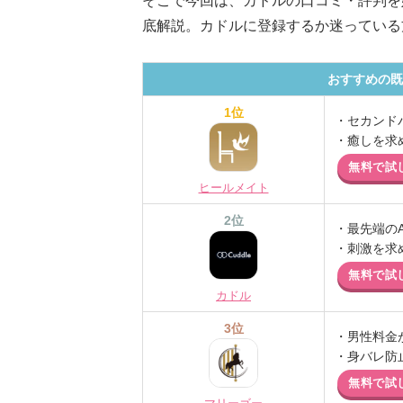
そこで今回は、カドルの口コミ・評判を
底解説。カドルに登録するか迷っている
おすすめの既
1位
・セカンド
・癒しを求
無料で試
ヒールメイト
2位
・最先端の
・刺激を求
無料で試
カドル
3位
・男性料金
・身バレ防
無料で試