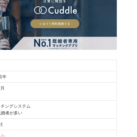
前半
/月
ッチングシステム
既婚者が多い
会社
ちら