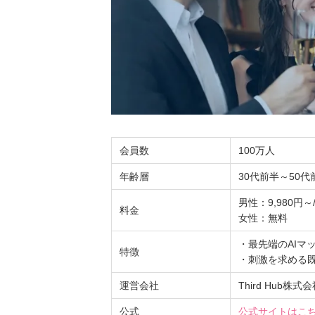
会員数
100万人
年齢層
30代前半～50代
男性：9,980円～
料金
女性：無料
・最先端のAIマ
特徴
・刺激を求める
運営会社
Third Hub株式
公式
公式サイトはこ