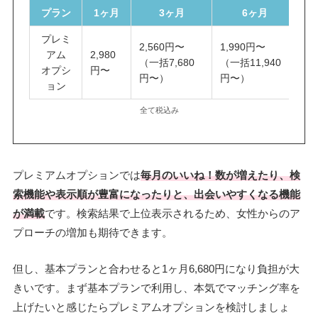
プラン
1ヶ月
3ヶ月
6ヶ月
プレミ
2,560円〜
1,990円〜
1
アム
2,980
（一括7,680
（一括11,940
（
オプシ
円〜
円〜）
円〜）
円
ョン
全て税込み
プレミアムオプションでは
毎月のいいね！数が増えたり、検
索機能や表示順が豊富になったりと、出会いやすくなる機能
が満載
です。検索結果で上位表示されるため、女性からのア
プローチの増加も期待できます。
但し、基本プランと合わせると1ヶ月6,680円になり負担が大
きいです。まず基本プランで利用し、本気でマッチング率を
上げたいと感じたらプレミアムオプションを検討しましょ