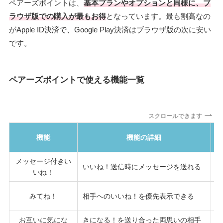
ペアーズポイントは、
基本プランやオプションと同様に、ブ
ラウザ版での購入が最もお得
となっています。最も割高なの
がApple ID決済で、Google Play決済はブラウザ版の次に安い
です。
ペアーズポイントで使える機能一覧
スクロールできます
機能
機能の詳細
メッセージ付きい
いいね！送信時にメッセージを送れる
3
いね！
3
みてね！
相手へのいいね！を優先表示できる
お互いに気にな
きになる！を送り合った両思いの相手