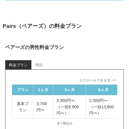
Pairs（ペアーズ）の料金プラン
ペアーズの男性料金プラン
料金プラン
機能
スクロールできます
プラン
1ヶ月
3ヶ月
6ヶ月
3,300円〜
2,300円〜
1
基本プ
3,700
（一括9,900
（一括13,800
（
ラン
円〜
円〜）
円〜）
円
全て税込み