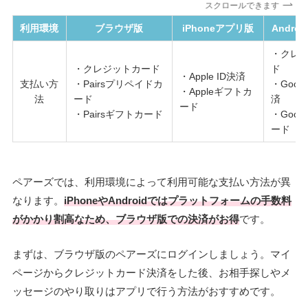
スクロールできます
利用環境
ブラウザ版
iPhoneアプリ版
Andro
・クレ
・クレジットカード
ド
・Apple ID決済
支払い方
・Pairsプリペイドカ
・Googl
・Appleギフトカ
法
ード
済
ード
・Pairsギフトカード
・Googl
ード
ペアーズでは、利用環境によって利用可能な支払い方法が異
なります。
iPhoneやAndroidではプラットフォームの手数料
がかかり割高なため、ブラウザ版での決済がお得
です。
まずは、ブラウザ版のペアーズにログインしましょう。マイ
ページからクレジットカード決済をした後、お相手探しやメ
ッセージのやり取りはアプリで行う方法がおすすめです。