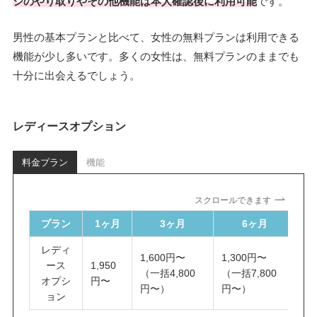
ジのやり取りやその他機能は本人確認後に利用可能
です。
男性の基本プランと比べて、女性の無料プランは利用できる
機能が少し多いです。多くの女性は、無料プランのままでも
十分に出会えるでしょう。
レディースオプション
料金プラン
機能
スクロールできます
プラン
1ヶ月
3ヶ月
6ヶ月
レディ
1,600円〜
1,300円〜
9
ース
1,950
（一括4,800
（一括7,800
（
オプシ
円〜
円〜）
円〜）
円
ョン