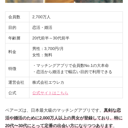
会員数
2,700万人
目的
恋活・婚活
年齢層
20代前半～30代前半
男性：3,700円/月
料金
女性：無料
・マッチングアプリで会員数No.1の大本命
特徴
・恋活から婚活まで幅広い目的で利用できる
運営会社
株式会社エウレカ
公式
公式サイトはこちら
ペアーズは、日本最大級のマッチングアプリです。
真剣な恋
活や婚活のために2,000万人以上の男女が登録しており、特に
20代〜30代にとって定番の出会い方になりつつあります
。