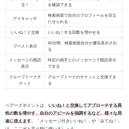
3
る！
を確認できる
検索画面で自分のプロフィールを目立
アイキャッチ
4
たせられる
いいね！と交換
いいね！する回数を増やせる
1
60分間、検索画面自分が優先表示され
ブースト表示
9
る
メッセージの既読
特定の相手とのメッセージで既読表示
9
表示
できる
グループトークチ
グループトークのチケットと交換でき
3
ケット
る
ペアーズポイントは、
いいね！と交換してアプローチする異
性の数を増やす、自分のアピールを強調するなど、様々な用
途に使えます
。「メッセージ付きいいね！」や「みてね！」
は、ここぞと言う時に使いましょう。