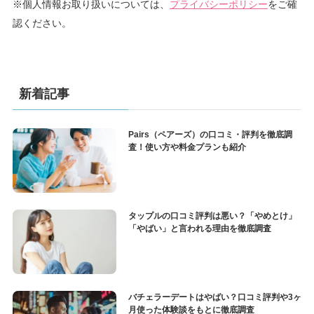
せ
※個人情報お取り扱いについては、
プライバシーポリシー
をご確
内
認ください。
容
新着記事
Pairs（ペアーズ）の口コミ・評判を徹底調
査！使い方や料金プランも紹介
タップルの口コミ評判は悪い？「やめとけ」
「やばい」と言われる理由を徹底調査
バチェラーデートはやばい？口コミ評判や3ヶ
月使った体験談をもとに徹底調査