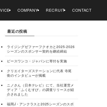
VICE
COMPANY
RECRUIT
CONTACT
最近の投稿
ライジングゼファーフクオカと2025-2026
シーズンのスポンサー契約を継続締結
ピースワンコ・ジャパンに寄付を実施
クリエイターズステーションに代表 寺尾
衛のインタビューが掲載
ニノさん（日本テレビ）にて、当社運営メ
ディア「ふくむすび」の調査リリースが紹
介されました
福岡J・アンクラスと2025シーズンのスポ