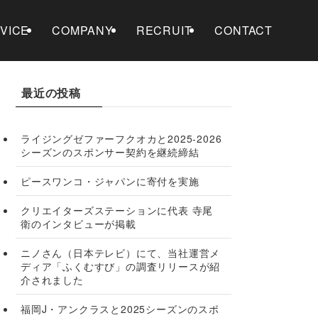
VICE
COMPANY
RECRUIT
CONTACT
最近の投稿
ライジングゼファーフクオカと2025-2026
シーズンのスポンサー契約を継続締結
ピースワンコ・ジャパンに寄付を実施
クリエイターズステーションに代表 寺尾
衛のインタビューが掲載
ニノさん（日本テレビ）にて、当社運営メ
ディア「ふくむすび」の調査リリースが紹
介されました
福岡J・アンクラスと2025シーズンのスポ