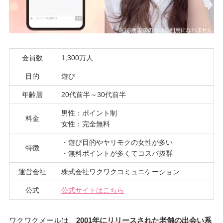
会員数
1,300万人
目的
遊び
年齢層
20代前半～30代前半
男性：ポイント制
料金
女性：完全無料
・遊び目的やヤリモクの女性が多い
特徴
・無料ポイントが多くてコスパ抜群
運営会社
株式会社ワクワクコミュニケーション
公式
公式サイトはこちら
ワクワクメールは、
2001年にリリースされた老舗の出会い系