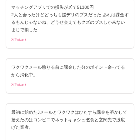
マッチングアプリでの損失が〆て51380円
2人と会ったけどどっちも援デリのブスだった あれは課金す
るもんじゃないね、どうせ会えてもクズのブスしか来ない
まじで損した
X(Twitter)
ワクワクメール懲りる前に課金した分のポイント余ってる
から消化中。
X(Twitter)
最初に始めたJメールとワクワクはひたすら課金を溶かして
拾えたのはコンビニでネットキャシュ乞食と玄関先で股広
げた業者。